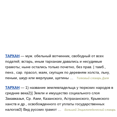
ТАРХАН
— муж. обельный вотчинник, свободный от всех
податей; встарь, иным тарханам давались и несудимые
грамоты; ныне остались только почетно, без прав. | тамб.,
пенз., сар. прасол, маяк, скупщик по деревням холста, льну,
пеньки, шкур или мерлушки, щетины …
Толковый словарь Даля
ТАРХАН
— 1) название землевладельца у тюркских народов в
средние века2)] Земли и имущество социального слоя
Закавказья, Ср. Азии, Казанского, Астраханского, Крымского
ханств и др., освобожденного от уплаты государственных
налогов3) Вид русских грамот …
Большой Энциклопедический словарь