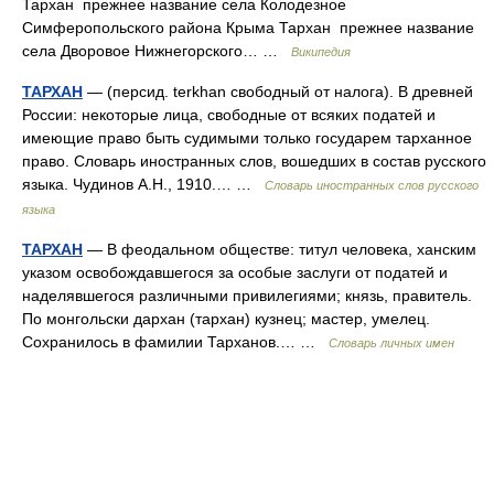
Тархан прежнее название села Колодезное
Симферопольского района Крыма Тархан прежнее название
села Дворовое Нижнегорского… …
Википедия
ТАРХАН
— (персид. terkhan свободный от налога). В древней
России: некоторые лица, свободные от всяких податей и
имеющие право быть судимыми только государем тарханное
право. Словарь иностранных слов, вошедших в состав русского
языка. Чудинов А.Н., 1910.… …
Словарь иностранных слов русского
языка
ТАРХАН
— В феодальном обществе: титул человека, ханским
указом освобождавшегося за особые заслуги от податей и
наделявшегося различными привилегиями; князь, правитель.
По монгольски дархан (тархан) кузнец; мастер, умелец.
Сохранилось в фамилии Тарханов.… …
Словарь личных имен