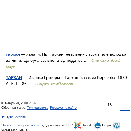
тархан
— хана, ч. Пр. Тархан; невільник у турків, але володар
вотчини, що була звільнена від податків …
Словник лемківскої
говірки
ТАРХАН
— Ивашко Григорьев Тархан, казак из Березова. 1620.
А. И. III, 86 …
Биографический словарь
© Академик, 2000-2026
18+
Обратная связь:
Техподдержка
,
Реклама на сайте
👣 Путешествия
Экспорт словарей на сайты
, сделанные на PHP,
Joomla,
Drupal,
WordPress, MODx.