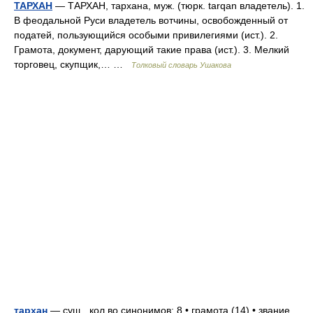
ТАРХАН
— ТАРХАН, тархана, муж. (тюрк. tarqan владетель). 1.
В феодальной Руси владетель вотчины, освобожденный от
податей, пользующийся особыми привилегиями (ист.). 2.
Грамота, документ, дарующий такие права (ист.). 3. Мелкий
торговец, скупщик,… …
Толковый словарь Ушакова
тархан
— сущ., кол во синонимов: 8 • грамота (14) • звание