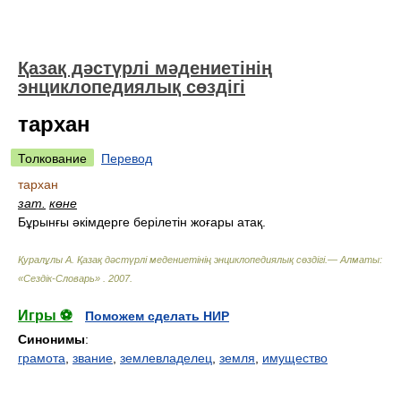
Қазақ дәстүрлі мәдениетінің
энциклопедиялық сөздігі
тархан
Толкование
Перевод
тархан
зат.
көне
Бұрынғы әкімдерге берілетін жоғары атақ.
Қуралұлы А. Қазақ дәстүрлі медениетінің энциклопедиялық сөздігі.— Алматы:
«Сездік-Словарь»
.
2007
.
Игры ⚽
Поможем сделать НИР
Синонимы
:
грамота
,
звание
,
землевладелец
,
земля
,
имущество